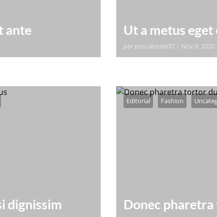
t ante
Ut a metus eget 
par
pascalcoste57
|
Nov 9, 2020
 adipiscing elit. Donec
orem ipsum dolor sit ame
 suscipit vitae.
pharetra tortor dui, vel 
Pellentesque mollis, odio
Editorial
Fashion
Uncateg
i dignissim
Donec pharetra 