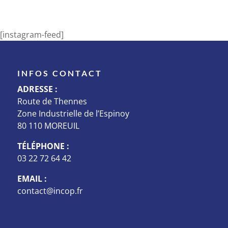
Pellentesque mollis, odio nec...
[instagram-feed]
INFOS CONTACT
ADRESSE :
Route de Thennes
Zone Industrielle de l’Espinoy
80 110 MOREUIL
TÉLÉPHONE :
03 22 72 64 42
EMAIL :
contact@incop.fr