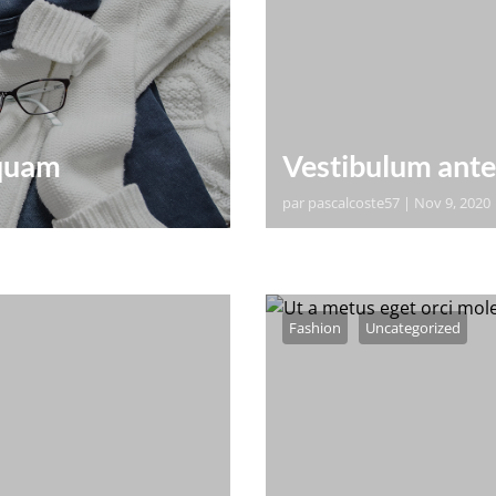
iquam
Vestibulum ante 
par
pascalcoste57
|
Nov 9, 2020
 adipiscing elit. Donec
orem ipsum dolor sit ame
 suscipit vitae.
pharetra tortor dui, vel 
Pellentesque mollis, odio
Fashion
Uncategorized