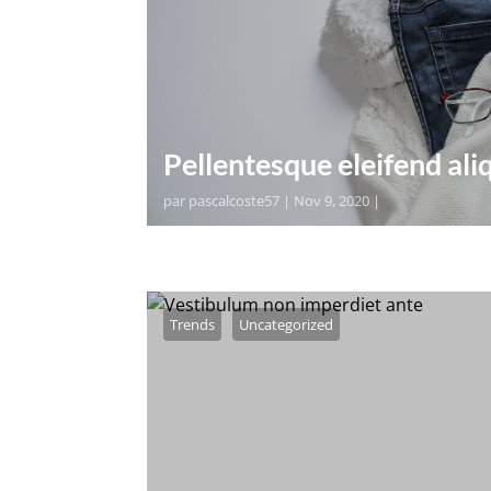
Pellentesque eleifend al
par
pascalcoste57
|
Nov 9, 2020
|
orem ipsum dolor sit amet, consectetur
pharetra tortor dui, vel accumsan ligula
Pellentesque mollis, odio nec...
Trends
Uncategorized