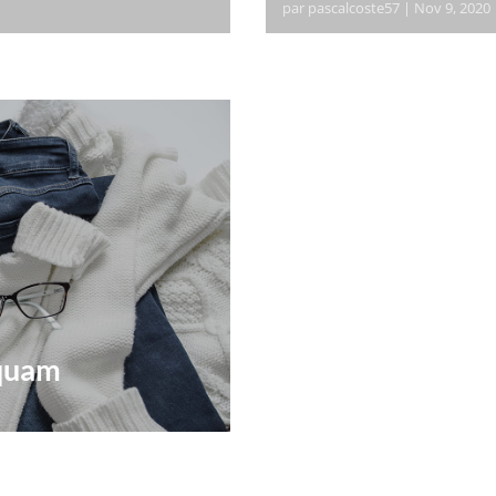
par
pascalcoste57
|
Nov 9, 2020
 adipiscing elit. Donec
orem ipsum dolor sit ame
 suscipit vitae.
pharetra tortor dui, vel 
Pellentesque mollis, odio
iquam
 adipiscing elit. Donec
 suscipit vitae.