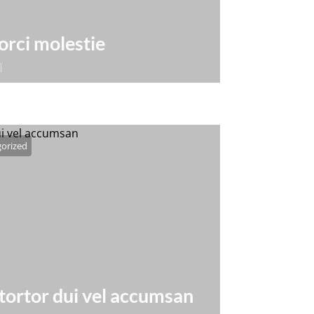
orci molestie
|
t, consectetur adipiscing elit. Donec
accumsan ligula suscipit vitae.
 nec...
orized
tortor dui vel accumsan