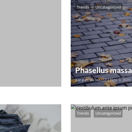
Trends
Uncategorized
Phasellus massa
par
pascalcoste57
|
Nov 9, 2020
 post. Edit or delete it,
orem ipsum dolor sit ame
pharetra tortor dui, vel 
Pellentesque mollis, odio
Trends
Uncategorized