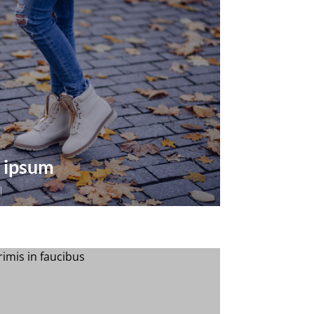
 ipsum
|
t, consectetur adipiscing elit. Donec
accumsan ligula suscipit vitae.
 nec...