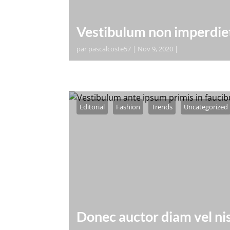
Vestibulum non imperdie
par
pascalcoste57
|
Nov 9, 2020
|
orem ipsum dolor sit amet, consectetur
pharetra tortor dui, vel accumsan ligula
Pellentesque mollis, odio nec...
Editorial
Fashion
Trends
Uncategorized
Donec auctor diam vel nis