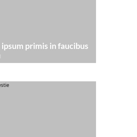
ipsum primis in faucibus
|
t, consectetur adipiscing elit. Donec
accumsan ligula suscipit vitae.
 nec...