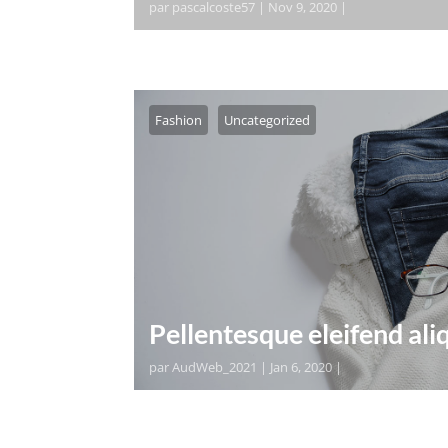
par
pascalcoste57
|
Nov 9, 2020
|
orem ipsum dolor sit amet, consectetur
pharetra tortor dui, vel accumsan ligula
Pellentesque mollis, odio nec...
Fashion
Uncategorized
Pellentesque eleifend al
par
AudWeb_2021
|
Jan 6, 2020
|
orem ipsum dolor sit amet, consectetur
pharetra tortor dui, vel accumsan ligula