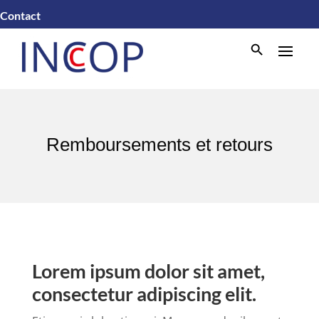
Contact
Search Button
Se
for
Remboursements et retours
Lorem ipsum dolor sit amet,
consectetur adipiscing elit.